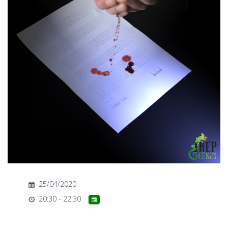
T
I
O
N
25/04/2020
20:30 - 22:30