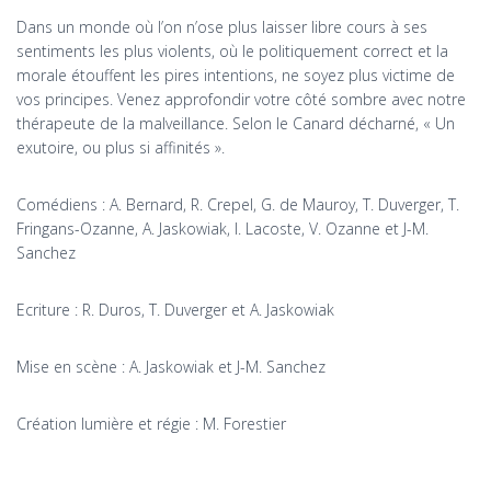
Dans un monde où l’on n’ose plus laisser libre cours à ses
sentiments les plus violents, où le politiquement correct et la
morale étouffent les pires intentions, ne soyez plus victime de
vos principes. Venez approfondir votre côté sombre avec notre
thérapeute de la malveillance. Selon le Canard décharné, « Un
exutoire, ou plus si affinités ».
Comédiens : A. Bernard, R. Crepel, G. de Mauroy, T. Duverger, T.
Fringans-Ozanne, A. Jaskowiak, I. Lacoste, V. Ozanne et J-M.
Sanchez
Ecriture : R. Duros, T. Duverger et A. Jaskowiak
Mise en scène : A. Jaskowiak et J-M. Sanchez
Création lumière et régie : M. Forestier