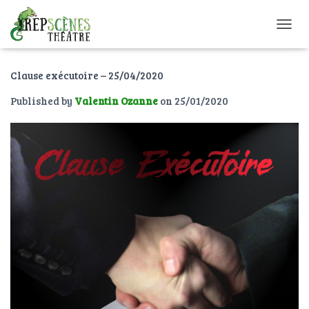
O
U
V
Clause exécutoire – 25/04/2020
R
I
Published by
Valentin Ozanne
on
25/01/2020
R
/
F
E
R
M
E
R
L
A
N
A
V
I
G
A