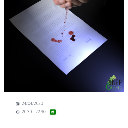
T
I
O
N
24/04/2020
20:30 - 22:30