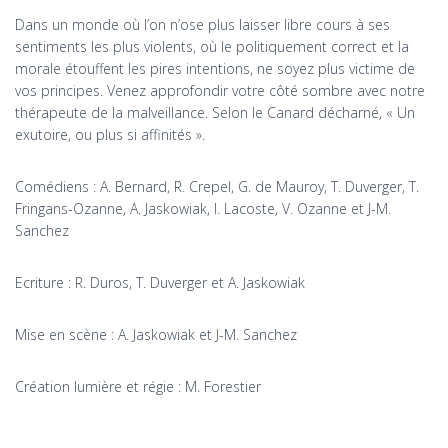
Dans un monde où l’on n’ose plus laisser libre cours à ses
sentiments les plus violents, où le politiquement correct et la
morale étouffent les pires intentions, ne soyez plus victime de
vos principes. Venez approfondir votre côté sombre avec notre
thérapeute de la malveillance. Selon le Canard décharné, « Un
exutoire, ou plus si affinités ».
Comédiens : A. Bernard, R. Crepel, G. de Mauroy, T. Duverger, T.
Fringans-Ozanne, A. Jaskowiak, I. Lacoste, V. Ozanne et J-M.
Sanchez
Ecriture : R. Duros, T. Duverger et A. Jaskowiak
Mise en scène : A. Jaskowiak et J-M. Sanchez
Création lumière et régie : M. Forestier