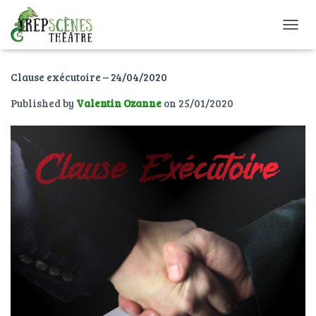
O
U
V
Clause exécutoire – 24/04/2020
R
I
Published by
Valentin Ozanne
on
25/01/2020
R
/
F
E
R
M
E
R
L
A
N
A
V
I
G
A