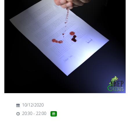
T
I
O
N
10/12/2020
20:30 - 22:00