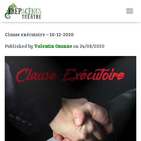
O
U
V
Clause exécutoire – 10-12-2020
R
I
Published by
Valentin Ozanne
on
24/08/2020
R
/
F
E
R
M
E
R
L
A
N
A
V
I
G
A