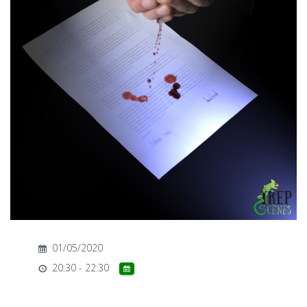
T
I
O
N
01/05/2020
20:30 - 22:30