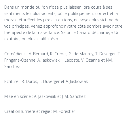
Dans un monde où l’on n’ose plus laisser libre cours à ses
sentiments les plus violents, où le politiquement correct et la
morale étouffent les pires intentions, ne soyez plus victime de
vos principes. Venez approfondir votre côté sombre avec notre
thérapeute de la malveillance. Selon le Canard décharné, « Un
exutoire, ou plus si affinités ».
Comédiens : A. Bernard, R. Crepel, G. de Mauroy, T. Duverger, T.
Fringans-Ozanne, A. Jaskowiak, I. Lacoste, V. Ozanne et J-M.
Sanchez
Ecriture : R. Duros, T. Duverger et A. Jaskowiak
Mise en scène : A. Jaskowiak et J-M. Sanchez
Création lumière et régie : M. Forestier