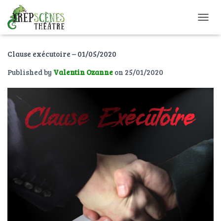
O
U
V
Clause exécutoire – 01/05/2020
R
I
Published by
Valentin Ozanne
on
25/01/2020
R
/
F
E
R
M
E
R
L
A
N
A
V
I
G
A