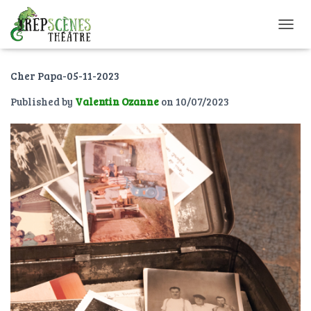
O
U
V
Cher Papa-05-11-2023
R
I
Published by
Valentin Ozanne
on
10/07/2023
R
/
F
E
R
M
E
R
L
A
N
A
V
I
G
A