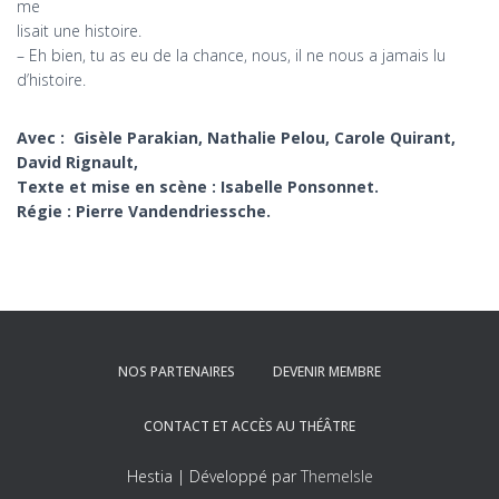
me
lisait une histoire.
– Eh bien, tu as eu de la chance, nous, il ne nous a jamais lu
d’histoire.
Avec : Gisèle Parakian, Nathalie Pelou, Carole Quirant,
David Rignault,
Texte et mise en scène : Isabelle Ponsonnet.
Régie : Pierre Vandendriessche.
NOS PARTENAIRES
DEVENIR MEMBRE
CONTACT ET ACCÈS AU THÉÂTRE
Hestia | Développé par
ThemeIsle