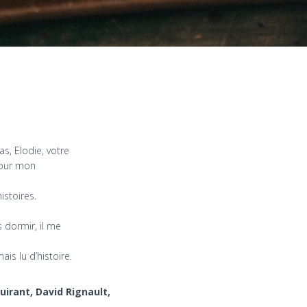
s, Elodie, votre
 pour mon
histoires.
s dormir, il me
ais lu d’histoire.
uirant, David Rignault,