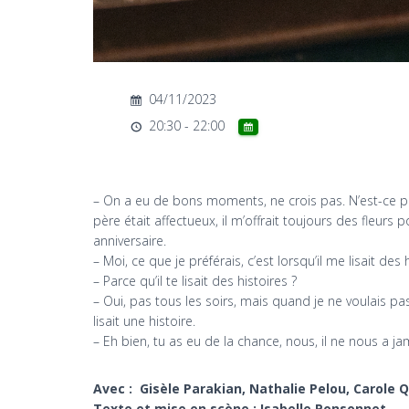
04/11/2023
20:30 - 22:00
– On a eu de bons moments, ne crois pas. N’est-ce pa
père était affectueux, il m’offrait toujours des fleurs
anniversaire.
– Moi, ce que je préférais, c’est lorsqu’il me lisait des 
– Parce qu’il te lisait des histoires ?
– Oui, pas tous les soirs, mais quand je ne voulais pa
lisait une histoire.
– Eh bien, tu as eu de la chance, nous, il ne nous a jam
Avec : Gisèle Parakian, Nathalie Pelou, Carole Q
Texte et mise en scène : Isabelle Ponsonnet.