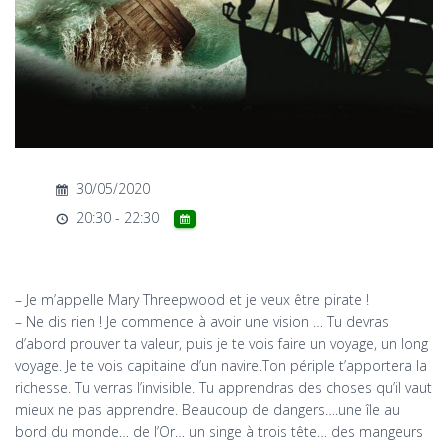
T
I
O
N
30/05/2020
20:30 - 22:30
– Je m’appelle Mary Threepwood et je veux être pirate !
– Ne dis rien ! Je commence à avoir une vision … Tu devras
d’abord prouver ta valeur, puis je te vois faire un voyage, un long
voyage. Je te vois capitaine d’un navire.Ton périple t’apportera la
richesse. Tu verras l’invisible. Tu apprendras des choses qu’il vaut
mieux ne pas apprendre. Beaucoup de dangers….une île au
bord du monde… de l’Or… un singe à trois tête… des mangeurs