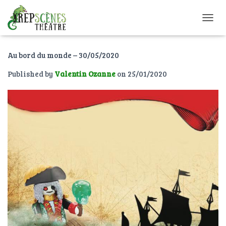
O
U
V
Au bord du monde – 30/05/2020
R
I
Published by
Valentin Ozanne
on
25/01/2020
R
/
F
E
R
M
E
R
L
A
N
A
V
I
G
A