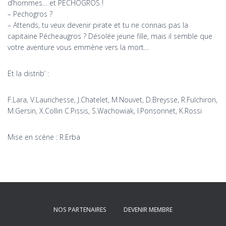
d’hommes… et PECHOGROS !
– Pechogros ?
– Attends, tu veux devenir pirate et tu ne connais pas la
capitaine Pécheaugros ? Désolée jeune fille, mais il semble que
votre aventure vous emmène vers la mort…
Et la distrib’ :
F.Lara, V.Laurichesse, J.Chatelet, M.Nouvet, D.Breysse, R.Fulchiron,
M.Gersin, X.Collin C.Pissis, S.Wachowiak, I.Ponsonnet, K.Rossi
Mise en scène : R.Erba
NOS PARTENAIRES
DEVENIR MEMBRE