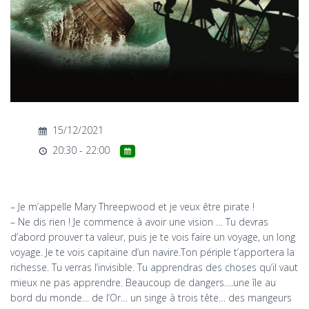
T
I
O
N
15/12/2021
20:30 - 22:00
– Je m’appelle Mary Threepwood et je veux être pirate !
– Ne dis rien ! Je commence à avoir une vision … Tu devras
d’abord prouver ta valeur, puis je te vois faire un voyage, un long
voyage. Je te vois capitaine d’un navire.Ton périple t’apportera la
richesse. Tu verras l’invisible. Tu apprendras des choses qu’il vaut
mieux ne pas apprendre. Beaucoup de dangers….une île au
bord du monde… de l’Or… un singe à trois tête… des mangeurs