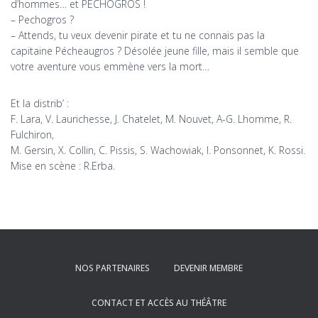
d’hommes… et PECHOGROS !
– Pechogros ?
– Attends, tu veux devenir pirate et tu ne connais pas la
capitaine Pécheaugros ? Désolée jeune fille, mais il semble que
votre aventure vous emmène vers la mort…
Et la distrib’ :
F. Lara, V. Laurichesse, J. Chatelet, M. Nouvet, A-G. Lhomme, R.
Fulchiron,
M. Gersin, X. Collin, C. Pissis, S. Wachowiak, I. Ponsonnet, K. Rossi.
Mise en scène : R.Erba.
NOS PARTENAIRES
DEVENIR MEMBRE
CONTACT ET ACCÈS AU THÉÂTRE