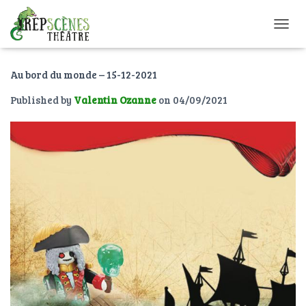
O
U
V
Au bord du monde – 15-12-2021
R
I
Published by
Valentin Ozanne
on
04/09/2021
R
/
F
E
R
M
E
R
L
A
N
A
V
I
G
A