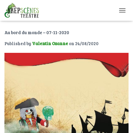
O
U
V
Au bord du monde – 07-11-2020
R
I
Published by
Valentin Ozanne
on
24/08/2020
R
/
F
E
R
M
E
R
L
A
N
A
V
I
G
A