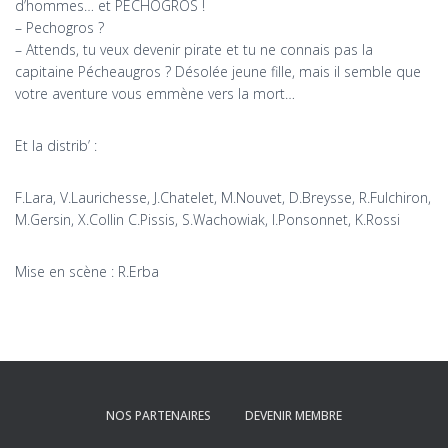
d’hommes… et PECHOGROS !
– Pechogros ?
– Attends, tu veux devenir pirate et tu ne connais pas la
capitaine Pécheaugros ? Désolée jeune fille, mais il semble que
votre aventure vous emmène vers la mort…
Et la distrib’ :
F.Lara, V.Laurichesse, J.Chatelet, M.Nouvet, D.Breysse, R.Fulchiron,
M.Gersin, X.Collin C.Pissis, S.Wachowiak, I.Ponsonnet, K.Rossi
Mise en scène : R.Erba
NOS PARTENAIRES
DEVENIR MEMBRE