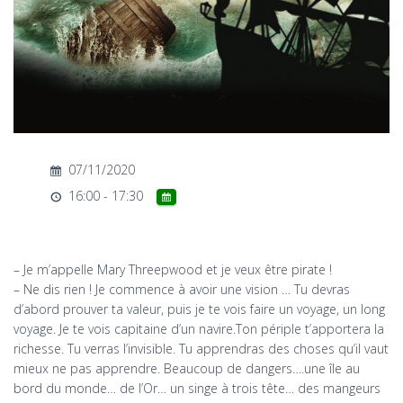
T
I
O
N
07/11/2020
16:00 - 17:30
– Je m’appelle Mary Threepwood et je veux être pirate !
– Ne dis rien ! Je commence à avoir une vision … Tu devras
d’abord prouver ta valeur, puis je te vois faire un voyage, un long
voyage. Je te vois capitaine d’un navire.Ton périple t’apportera la
richesse. Tu verras l’invisible. Tu apprendras des choses qu’il vaut
mieux ne pas apprendre. Beaucoup de dangers….une île au
bord du monde… de l’Or… un singe à trois tête… des mangeurs