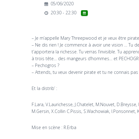
05/06/2020
20:30 - 22:30
– Je m’appelle Mary Threepwood et je veux être pirate
– Ne dis rien ! Je commence à avoir une vision … Tu dev
t’apportera la richesse. Tu verras l’invisible. Tu a
à trois tête… des mangeurs d’hommes… et PECHOGR
– Pechogros ?
– Attends, tu veux devenir pirate et tu ne connais pa
Et la distrib’ :
F.Lara, V.Laurichesse, J.Chatelet, M.Nouvet, D.Breysse, 
M.Gersin, X.Collin C.Pissis, S.Wachowiak, I.Ponsonnet, 
Mise en scène : R.Erba