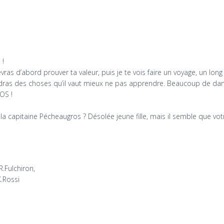
 !
ras d’abord prouver ta valeur, puis je te vois faire un voyage, un long 
pprendras des choses qu’il vaut mieux ne pas apprendre. Beaucoup de 
OS !
s la capitaine Pécheaugros ? Désolée jeune fille, mais il semble que 
R.Fulchiron,
K.Rossi