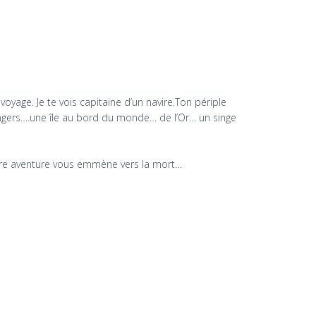
voyage. Je te vois capitaine d’un navire.Ton périple
dangers….une île au bord du monde… de l’Or… un singe
votre aventure vous emmène vers la mort…