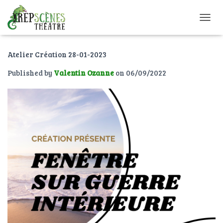
O
U
V
Atelier Création 28-01-2023
R
I
Published by
Valentin Ozanne
on
06/09/2022
R
/
F
E
R
M
E
R
L
A
N
A
V
I
G
A