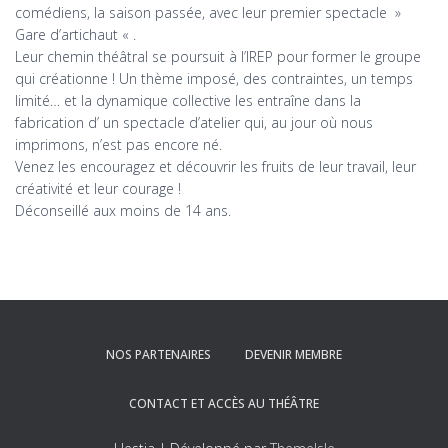
comédiens, la saison passée, avec leur premier spectacle »
Gare d’artichaut « .
Leur chemin théâtral se poursuit à l’IREP pour former le groupe
qui créationne ! Un thème imposé, des contraintes, un temps
limité… et la dynamique collective les entraîne dans la
fabrication d’ un spectacle d’atelier qui, au jour où nous
imprimons, n’est pas encore né.
Venez les encouragez et découvrir les fruits de leur travail, leur
créativité et leur courage !
Déconseillé aux moins de 14 ans.
NOS PARTENAIRES
DEVENIR MEMBRE
CONTACT ET ACCÈS AU THÉÂTRE