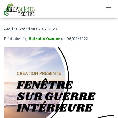
O
U
V
Atelier Création 02-02-2023
R
I
Published by
Valentin Ozanne
on
06/09/2022
R
/
F
E
R
M
E
R
L
A
N
A
V
I
G
A