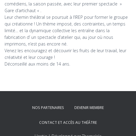
comédiens, la saison passée, avec leur premier spectacle »
Gare d’artichaut « .
Leur chemin théâtral se poursuit à l’IREP pour former le groupe
qui créationne ! Un thème imposé, des contraintes, un temps
limité… et la dynamique collective les entraîne dans la
fabrication d’ un spectacle d’atelier qui, au jour où nous
imprimons, n’est pas encore né.
Venez les encouragez et découvrir les fruits de leur travail, leur
créativité et leur courage !
Déconseillé aux moins de 14 ans.
NOS PARTENAIRES
DEVENIR MEMBRE
CONTACT ET ACCÈS AU THÉÂTRE