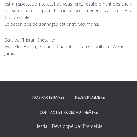
est un spectacle interactif où vous ferez régulièrement des choix
qui seront décisifs pour l’histoire et vous mènerons à l’une des 7
fins possible.
Le destin des personnages est entre vos mains.
Écrit par Tristan Chevallier
Avec Alex Boulin, Gabrielle Chabot, Tristan Chevallier et Alexis
Jarniac
NOS PARTENAIRES
DEVENIR MEMBRE
CONTACT ET ACCÈS AU THÉÂTRE
Hestia | Développé par
ThemeIsle