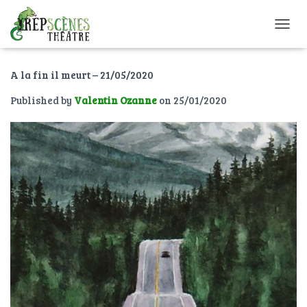
O
U
V
A la fin il meurt – 21/05/2020
R
I
Published by
Valentin Ozanne
on
25/01/2020
R
/
F
E
R
M
E
R
L
A
N
A
V
I
G
A